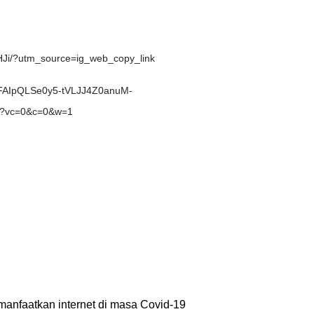
HJi/?utm_source=ig_web_copy_link
/1FAIpQLSe0y5-tVLJJ4Z0anuM-
?vc=0&c=0&w=1
anfaatkan internet di masa Covid-19