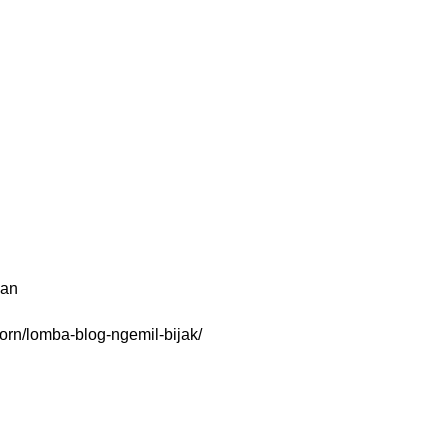
lan
born/lomba-blog-ngemil-bijak/