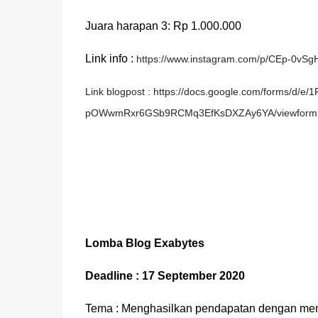
Juara harapan 3: Rp 1.000.000
Link info :
https://www.instagram.com/p/CEp-0vSg
Link blogpost :
https://docs.google.com/forms/d/e
pOWwmRxr6GSb9RCMq3EfKsDXZAy6YA/viewform
Lomba Blog Exabytes
Deadline : 17 September 2020
Tema : Menghasilkan pendapatan dengan mem