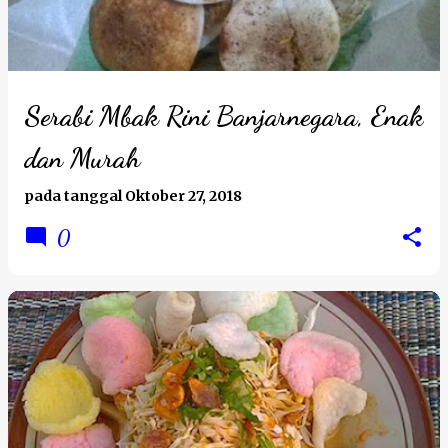
t
i
n
g
Serabi Mbak Rini Banjarnegara, Enak
a
dan Murah
n
pada tanggal
Oktober 27, 2018
0