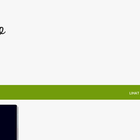
Langsung ke konten utama
o
LIHAT