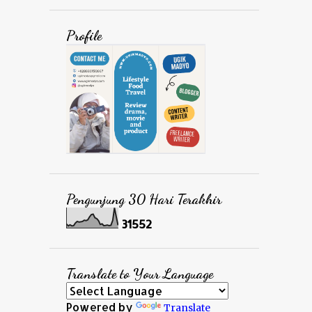
Profile
Pengunjung 30 Hari Terakhir
3
1
5
5
2
Translate to Your Language
Powered by
Translate