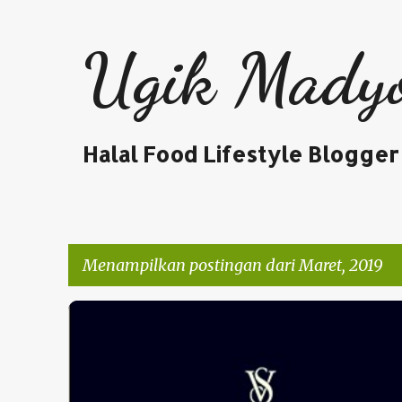
Ugik Mady
Halal Food Lifestyle Blogger
Menampilkan postingan dari Maret, 2019
P
DUNIA USAHA
o
s