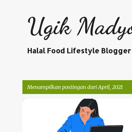
Ugik Mady
Halal Food Lifestyle Blogger
Menampilkan postingan dari April, 2021
P
BPNRAMADAN2021
PERJALANAN HATI
o
s