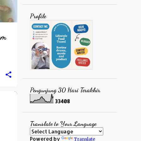
Profile
am
Pengunjung 30 Hari Terakhir
3
3
4
0
8
Translate to Your Language
Powered by
Translate