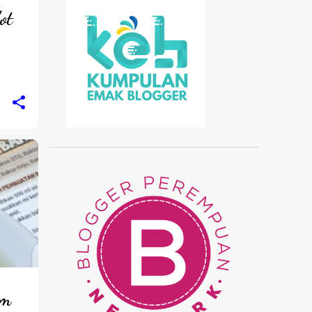
ot
om