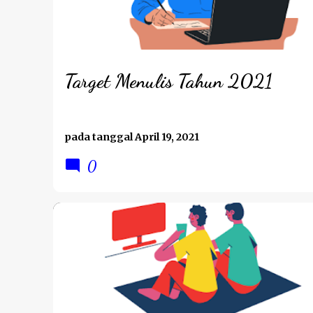
t
i
n
g
Target Menulis Tahun 2021
a
n
pada tanggal
April 19, 2021
0
BPNRAMADAN2021
PERJALANAN HATI