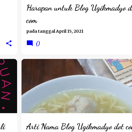
Harapan untuk Blog Ugikmadyo d
com
pada tanggal
April 15, 2021
0
BPNRAMADAN2021
PERJALANAN HATI
li
Arti Nama Blog Ugikmadyo dot c