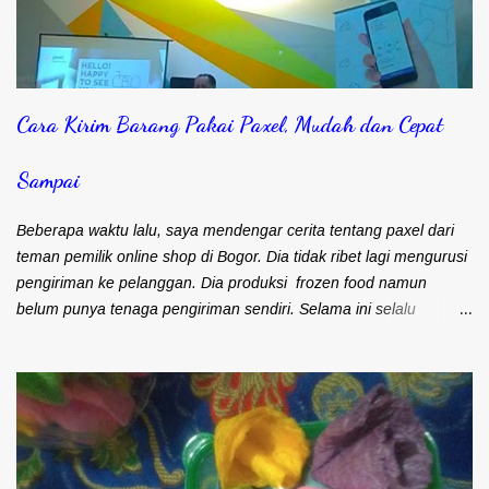
Cara Kirim Barang Pakai Paxel, Mudah dan Cepat
Sampai
Beberapa waktu lalu, saya mendengar cerita tentang paxel dari
teman pemilik online shop di Bogor. Dia tidak ribet lagi mengurusi
pengiriman ke pelanggan. Dia produksi frozen food namun
belum punya tenaga pengiriman sendiri. Selama ini selalu
mengandalkan kurir dan ojek online untuk masalah pengiriman.
Frozen food menuntut agar cepat sampai ke pelanggan. Bapak
Djohari Zein, CEO Paxel Indonesia Teman saya sebenarnya lebih
suka menggunakan kurir. Pengiriman cepat sampai ke
pelanggan. Satu kurir bisa langsung bawa banyak barang untuk
dikirim. Namun kendalanya, banyak pelanggan yang keberatan