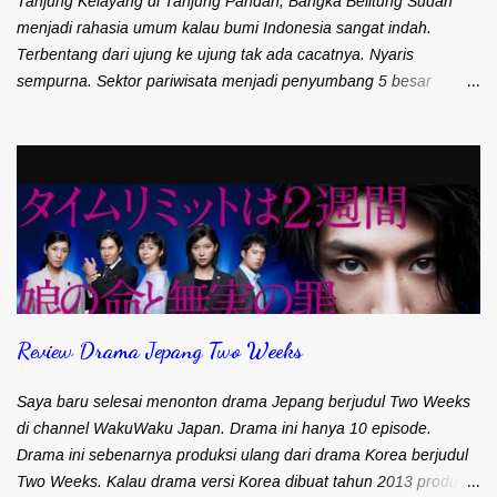
Tanjung Kelayang di Tanjung Pandan, Bangka Belitung Sudah
menjadi rahasia umum kalau bumi Indonesia sangat indah.
Terbentang dari ujung ke ujung tak ada cacatnya. Nyaris
sempurna. Sektor pariwisata menjadi penyumbang 5 besar
pemasukan devisa negara. Meski demikian Indonesia identik
dengan Bali. Padahal ada banyak destinasi wisata tersebar di
seluruh penjuru Indonesia. Jumlah wisatawan mancanegara Juli
2019 1,48 juta. Bulan Juni ke Juli naik 2,04%. Jumlah wisatawan
mancanegara bulan Januari - Juli 2019 9,31 juta. Ini adalah
pangsa pasar yang besar dan harus terus ditingkatkan. Oleh
karena itu, pada saat pertemuan tahunan IMF-World Bank bulan
Oktober 2018 di Nusa Dua, Bali, pemerintah Indonesia
memperkenalkan 10 Bali baru. Sebenarnya kesepuluh tempat
Review Drama Jepang Two Weeks
wisata ini bukan tempat baru. Hanya untuk mempermudahkan
penyebutannya saja. Dimana saja yang dimaksudkan dengan
tempat wisata yang 'baru' tersebut? Tempat wisata 10 Bali baru
Saya baru selesai menonton drama Jepang berjudul Two Weeks
meliputi: 1. Danau Toba di Sumatera Utara 2...
di channel WakuWaku Japan. Drama ini hanya 10 episode.
Drama ini sebenarnya produksi ulang dari drama Korea berjudul
Two Weeks. Kalau drama versi Korea dibuat tahun 2013 produksi