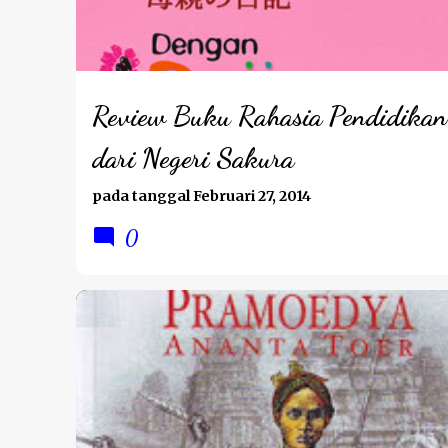
t
i
n
g
Review Buku Rahasia Pendidikan
a
dari Negeri Sakura
n
pada tanggal
Februari 27, 2014
0
REVIEW BUKU