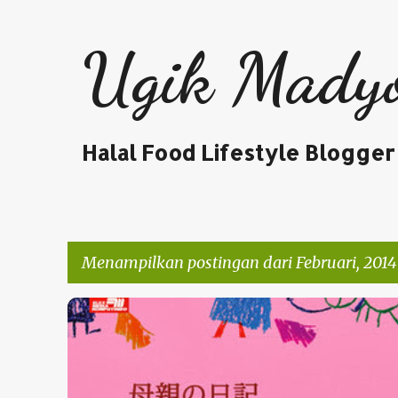
Ugik Mady
Halal Food Lifestyle Blogger
Menampilkan postingan dari Februari, 2014
P
REVIEW BUKU
o
s