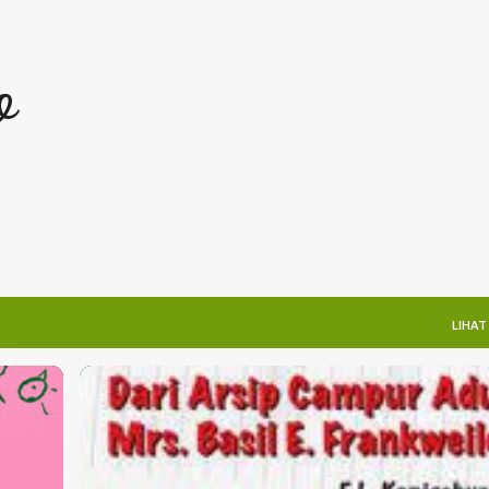
Langsung ke konten utama
o
LIHAT
REVIEW BUKU