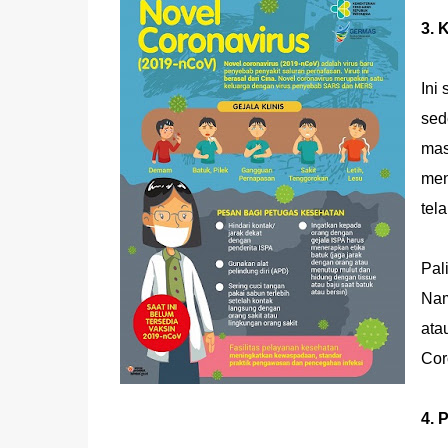
3. 
Ini
sed
mas
men
tel
Pal
Nam
ata
Cor
4. 