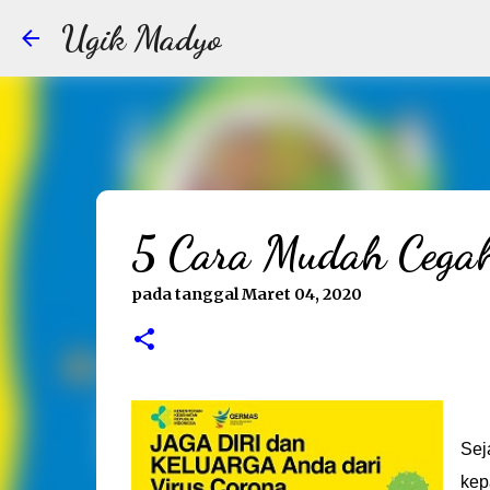
Ugik Madyo
5 Cara Mudah Cegah
pada tanggal
Maret 04, 2020
Sej
kep