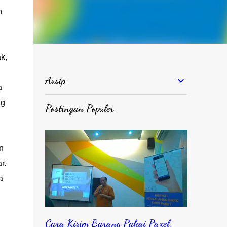
n
k,
Arsip
a
ng
Postingan Populer
.
n
r.
a
Cara Kirim Barang Pakai Paxel,