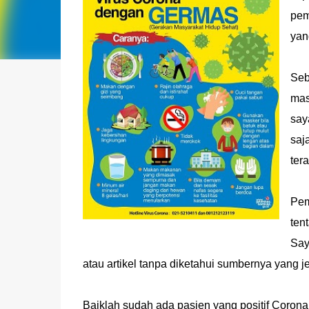
pem
yan
Seb
mas
say
saj
ter
Pem
ten
Say
atau artikel tanpa diketahui sumbernya yang je
Baiklah sudah ada pasien yang positif Corona 