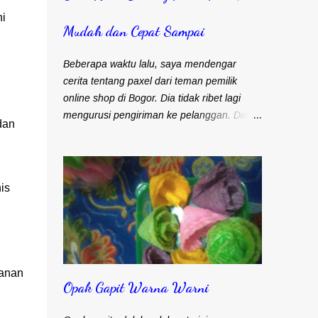
i
Mudah dan Cepat Sampai
Beberapa waktu lalu, saya mendengar
cerita tentang paxel dari teman pemilik
online shop di Bogor. Dia tidak ribet lagi
mengurusi pengiriman ke pelanggan. Dia
dan
produksi frozen food namun belum punya
tenaga pengiriman sendiri. Selama ini selalu
mengandalkan kurir dan ojek online untuk
masalah pengiriman. Frozen food menuntut
is
agar cepat sampai ke pelanggan. Bapak
Djohari Zein, CEO Paxel Indonesia Teman
saya sebenarnya lebih suka menggunakan
kurir. Pengiriman cepat sampai ke
pelanggan. Satu kurir bisa langsung bawa
kanan
Opak Gapit Warna Warni
banyak barang untuk dikirim. Namun
kendalanya, banyak pelanggan yang