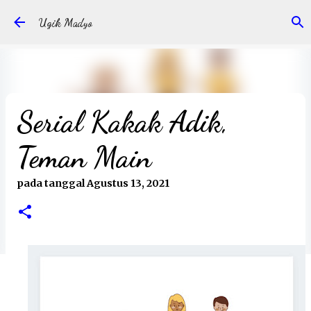
Langsung ke konten utama
Ugik Madyo
Serial Kakak Adik,
Teman Main
pada tanggal
Agustus 13, 2021