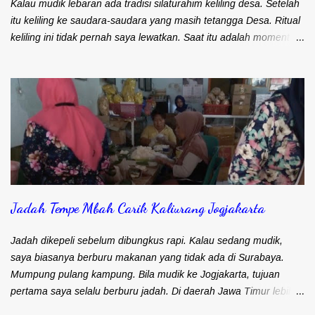
meliputi: 1. Danau Toba di Sumatera Utara 2...
Kalau mudik lebaran ada tradisi silaturahim keliling desa. Setelah
itu keliling ke saudara-saudara yang masih tetangga Desa. Ritual
keliling ini tidak pernah saya lewatkan. Saat itu adalah moment
perburuan bagi saya. Berburu aneka suguhan makanan atau
jajanan yang hanya ada saat lebaran. Salah satu target
perburuan saya adalah opak gapit. Jajanan ini sering disebut juga
dengan nama opak gambir atau kue semprong. Kalau di daerah
Blitar, Kediri, Malang dan sekitarnya menyebut jajanan ini opak
gambir. Kalau daerah Nganjuk, Jombang, Tulungagung,
Trenggalek menyebutnya opak gapit. Kalau di Surabaya saya
pernah dengar orang menyebut jajanan ini dengan kue
semprong. Kalau di daerah Anda, jajanan ini dikenal dengan
Jadah Tempe Mbah Carik Kaliurang Jogjakarta
nama apa? Kalau di Desa, opak gapit selalu dibikin sendiri. Ada
resep turun temurun antar generasi yang selalu dipertahankan.
Oleh karena itu, setiap keluarga mempunyai rasa yang berbeda
Jadah dikepeli sebelum dibungkus rapi. Kalau sedang mudik,
meskip...
saya biasanya berburu makanan yang tidak ada di Surabaya.
Mumpung pulang kampung. Bila mudik ke Jogjakarta, tujuan
pertama saya selalu berburu jadah. Di daerah Jawa Timur lebih
dikenal dengan sebutan tetel. Bahan dan Rasanya sama. Hanya