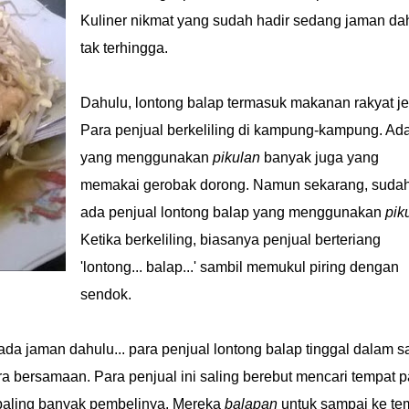
Kuliner nikmat yang sudah hadir sedang jaman da
tak terhingga.
Dahulu, lontong balap termasuk makanan rakyat je
Para penjual berkeliling di kampung-kampung. Ad
yang menggunakan
pikulan
banyak juga yang
memakai gerobak dorong. Namun sekarang, sudah
ada penjual lontong balap yang menggunakan
pik
Ketika berkeliling, biasanya penjual berteriang
'lontong... balap...' sambil memukul piring dengan
sendok.
a jaman dahulu... para penjual lontong balap tinggal dalam s
 bersamaan. Para penjual ini saling berebut mencari tempat p
 paling banyak pembelinya. Mereka
balapan
untuk sampai ke te