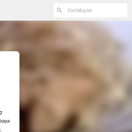
g
abaya
.