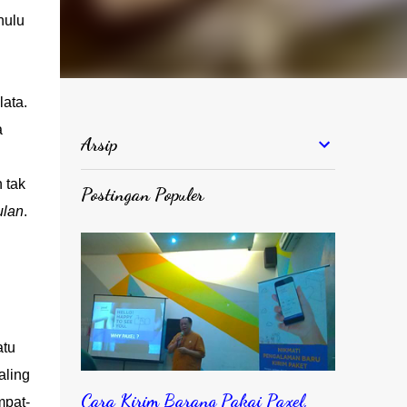
hulu
lata.
a
Arsip
 tak
Postingan Populer
ulan
.
atu
aling
Cara Kirim Barang Pakai Paxel,
mpat-