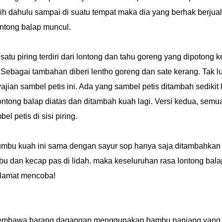
bih dahulu sampai di suatu tempat maka dia yang berhak berjua
ontong balap muncul.
satu piring terdiri dari lontong dan tahu goreng yang dipotong ke
Sebagai tambahan diberi lentho goreng dan sate kerang. Tak l
jian sambel petis ini. Ada yang sambel petis ditambah sedikit
ntong balap diatas dan ditambah kuah lagi. Versi kedua, semu
petis di sisi piring.
Bumbu kuah ini sama dengan sayur sop hanya saja ditambahkan
u dan kecap pas di lidah. maka keseluruhan rasa lontong bala
elamat mencoba!
 membawa barang dagangan menggunakan bambu panjang yang