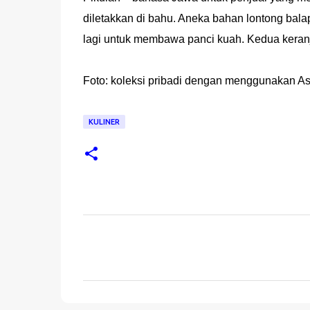
diletakkan di bahu. Aneka bahan lontong bal
lagi untuk membawa panci kuah. Kedua keranjan
Foto: koleksi pribadi dengan menggunakan A
KULINER
K
o
m
e