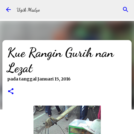
Langsung ke konten utama
Ugik Madyo
Kue Rangin Gurih nan
Lezat
pada tanggal
Januari 15, 2016