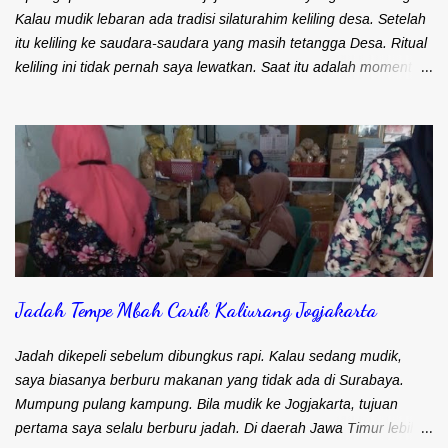
Selain itu juga pernah te...
Kalau mudik lebaran ada tradisi silaturahim keliling desa. Setelah
itu keliling ke saudara-saudara yang masih tetangga Desa. Ritual
keliling ini tidak pernah saya lewatkan. Saat itu adalah moment
perburuan bagi saya. Berburu aneka suguhan makanan atau
jajanan yang hanya ada saat lebaran. Salah satu target
perburuan saya adalah opak gapit. Jajanan ini sering disebut juga
dengan nama opak gambir atau kue semprong. Kalau di daerah
Blitar, Kediri, Malang dan sekitarnya menyebut jajanan ini opak
gambir. Kalau daerah Nganjuk, Jombang, Tulungagung,
Trenggalek menyebutnya opak gapit. Kalau di Surabaya saya
pernah dengar orang menyebut jajanan ini dengan kue
semprong. Kalau di daerah Anda, jajanan ini dikenal dengan
Jadah Tempe Mbah Carik Kaliurang Jogjakarta
nama apa? Kalau di Desa, opak gapit selalu dibikin sendiri. Ada
resep turun temurun antar generasi yang selalu dipertahankan.
Oleh karena itu, setiap keluarga mempunyai rasa yang berbeda
Jadah dikepeli sebelum dibungkus rapi. Kalau sedang mudik,
meskip...
saya biasanya berburu makanan yang tidak ada di Surabaya.
Mumpung pulang kampung. Bila mudik ke Jogjakarta, tujuan
pertama saya selalu berburu jadah. Di daerah Jawa Timur lebih