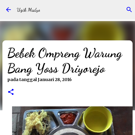
Langsung ke konten utama
Ugik Madyo
Bebek Ompreng Warung
Bang Yoss Driyorejo
pada tanggal
Januari 28, 2016