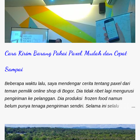
Cara Kirim Barang Pakai Paxel, Mudah dan Cepat
Sampai
Beberapa waktu lalu, saya mendengar cerita tentang paxel dari
teman pemilik online shop di Bogor. Dia tidak ribet lagi mengurusi
pengiriman ke pelanggan. Dia produksi frozen food namun
belum punya tenaga pengiriman sendiri. Selama ini selalu
mengandalkan kurir dan ojek online untuk masalah pengiriman.
Frozen food menuntut agar cepat sampai ke pelanggan. Bapak
Djohari Zein, CEO Paxel Indonesia Teman saya sebenarnya lebih
suka menggunakan kurir. Pengiriman cepat sampai ke