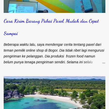
Cara Kirim Barang Pakai Paxel, Mudah dan Cepat
Sampai
Beberapa waktu lalu, saya mendengar cerita tentang paxel dari
teman pemilik online shop di Bogor. Dia tidak ribet lagi mengurusi
pengiriman ke pelanggan. Dia produksi frozen food namun
belum punya tenaga pengiriman sendiri. Selama ini selalu
mengandalkan kurir dan ojek online untuk masalah pengiriman.
Frozen food menuntut agar cepat sampai ke pelanggan. Bapak
Djohari Zein, CEO Paxel Indonesia Teman saya sebenarnya lebih
suka menggunakan kurir. Pengiriman cepat sampai ke
pelanggan. Satu kurir bisa langsung bawa banyak barang untuk
dikirim. Namun kendalanya, banyak pelanggan yang keberatan
karena ongkos kirim yang mahal. Maka sebagian besar
pengiriman barangnya menggunakan ojek online (ojol). Memang