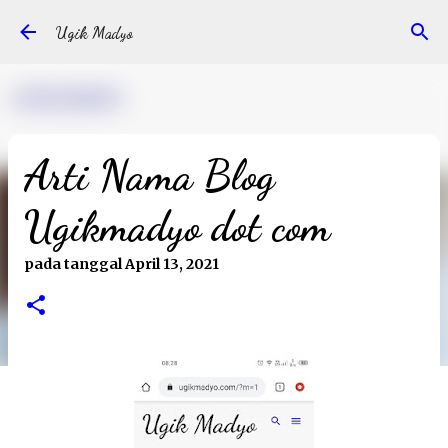
Langsung ke konten utama
Ugik Madyo
Arti Nama Blog
Ugikmadyo dot com
pada tanggal
April 13, 2021