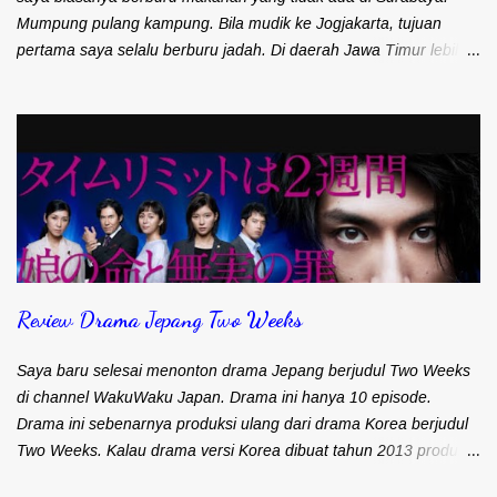
Mumpung pulang kampung. Bila mudik ke Jogjakarta, tujuan
pertama saya selalu berburu jadah. Di daerah Jawa Timur lebih
dikenal dengan sebutan tetel. Bahan dan Rasanya sama. Hanya
beda di tekstur saja. Kalau tetel ala jawa timur, beras ketannya
utuh. Terlihat besar-besar. Kalau tetel ala Jogjakarta a.k.a jadah
teksturnya lembut. Sepertinya menggunakan beras ketan yang
dihaluskan. Makanan ini biasanya banyak di daerah wisata
Kaliurang. Penjualnya menggunakan rinjing . Makanan yang
dijajakan adalah tetel serta tahu dan tempe bacem. Biasanya
memang langsung dimakan bersamaan tetel dan tempe atau
tahu bacem. Sebagai temannya adalah kopi atau teh panas.
Review Drama Jepang Two Weeks
Pelengkapnya cabai rawit pedas. Kalau saya biasanya beli di
warung Mbah Carik. Lokasinya ada di Jalan Kaliurang km 12.
Nggak perlu naik lagi ke tempat wisata Kaliurang. Mbah Carik
Saya baru selesai menonton drama Jepang berjudul Two Weeks
sudah berjualan sejak ta...
di channel WakuWaku Japan. Drama ini hanya 10 episode.
Drama ini sebenarnya produksi ulang dari drama Korea berjudul
Two Weeks. Kalau drama versi Korea dibuat tahun 2013 produksi
MBC. Namun saya belum pernah nonton yang versi Korea. Ya