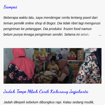
Sampai
Beberapa waktu lalu, saya mendengar cerita tentang paxel dari
teman pemilik online shop di Bogor. Dia tidak ribet lagi mengurusi
pengiriman ke pelanggan. Dia produksi frozen food namun
belum punya tenaga pengiriman sendiri. Selama ini selalu
mengandalkan kurir dan ojek online untuk masalah pengiriman.
Frozen food menuntut agar cepat sampai ke pelanggan. Bapak
Djohari Zein, CEO Paxel Indonesia Teman saya sebenarnya lebih
suka menggunakan kurir. Pengiriman cepat sampai ke
pelanggan. Satu kurir bisa langsung bawa banyak barang untuk
dikirim. Namun kendalanya, banyak pelanggan yang keberatan
karena ongkos kirim yang mahal. Maka sebagian besar
pengiriman barangnya menggunakan ojek online (ojol). Memang
kiriman lebih cepat sampai. Apalagi kalau sudah pernah kirim
Jadah Tempe Mbah Carik Kaliurang Jogjakarta
barangnya. Ongkos kirim lebih murah. Namun tidak semua driver
ojek online paham kalau barang harus cepat sampai ke
pelanggan. Ada saja driver yang muter-muter entah kemana.
Jadah dikepeli sebelum dibungkus rapi. Kalau sedang mudik,