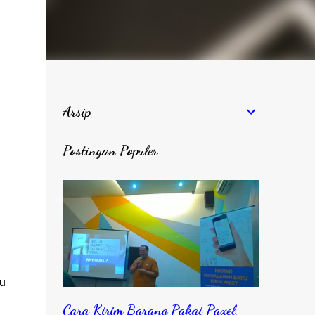
Arsip
Postingan Populer
au
Cara Kirim Barang Pakai Paxel,