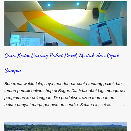
Cara Kirim Barang Pakai Paxel, Mudah dan Cepat
Sampai
Beberapa waktu lalu, saya mendengar cerita tentang paxel dari
teman pemilik online shop di Bogor. Dia tidak ribet lagi mengurusi
pengiriman ke pelanggan. Dia produksi frozen food namun
belum punya tenaga pengiriman sendiri. Selama ini selalu
mengandalkan kurir dan ojek online untuk masalah pengiriman.
Frozen food menuntut agar cepat sampai ke pelanggan. Bapak
Djohari Zein, CEO Paxel Indonesia Teman saya sebenarnya lebih