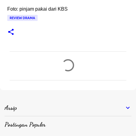
Foto: pinjam pakai dari KBS
REVIEW DRAMA
K
o
m
e
n
t
Arsip
a
r
Postingan Populer