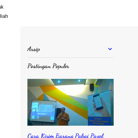
ak
liah
Arsip
Postingan Populer
Cara Kirim Barang Pakai Paxel,