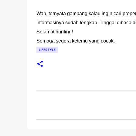
Wah, ternyata gampang kalau ingin cari propert
Informasinya sudah lengkap. Tinggal dibaca 
Selamat hunting!
Semoga segera ketemu yang cocok.
LIFESTYLE
K
o
m
e
n