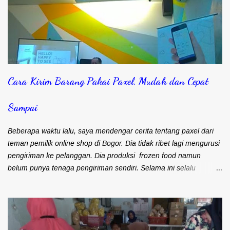
Cara Kirim Barang Pakai Paxel, Mudah dan Cepat
Sampai
Beberapa waktu lalu, saya mendengar cerita tentang paxel dari
teman pemilik online shop di Bogor. Dia tidak ribet lagi mengurusi
pengiriman ke pelanggan. Dia produksi frozen food namun
belum punya tenaga pengiriman sendiri. Selama ini selalu
mengandalkan kurir dan ojek online untuk masalah pengiriman.
Frozen food menuntut agar cepat sampai ke pelanggan. Bapak
Djohari Zein, CEO Paxel Indonesia Teman saya sebenarnya lebih
suka menggunakan kurir. Pengiriman cepat sampai ke
pelanggan. Satu kurir bisa langsung bawa banyak barang untuk