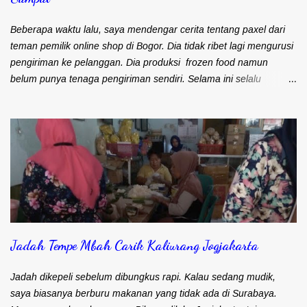
Beberapa waktu lalu, saya mendengar cerita tentang paxel dari
teman pemilik online shop di Bogor. Dia tidak ribet lagi mengurusi
pengiriman ke pelanggan. Dia produksi frozen food namun
belum punya tenaga pengiriman sendiri. Selama ini selalu
mengandalkan kurir dan ojek online untuk masalah pengiriman.
Frozen food menuntut agar cepat sampai ke pelanggan. Bapak
Djohari Zein, CEO Paxel Indonesia Teman saya sebenarnya lebih
suka menggunakan kurir. Pengiriman cepat sampai ke
pelanggan. Satu kurir bisa langsung bawa banyak barang untuk
dikirim. Namun kendalanya, banyak pelanggan yang keberatan
karena ongkos kirim yang mahal. Maka sebagian besar
pengiriman barangnya menggunakan ojek online (ojol). Memang
kiriman lebih cepat sampai. Apalagi kalau sudah pernah kirim
Jadah Tempe Mbah Carik Kaliurang Jogjakarta
barangnya. Ongkos kirim lebih murah. Namun tidak semua driver
ojek online paham kalau barang harus cepat sampai ke
pelanggan. Ada saja driver yang muter-muter entah kemana.
Jadah dikepeli sebelum dibungkus rapi. Kalau sedang mudik,
Selain itu juga pernah te...
saya biasanya berburu makanan yang tidak ada di Surabaya.