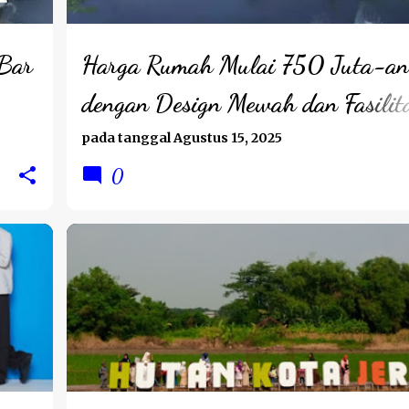
 Bar
Harga Rumah Mulai 750 Juta-an
dengan Design Mewah dan Fasilit
Lengkap
pada tanggal
Agustus 15, 2025
0
WISATA