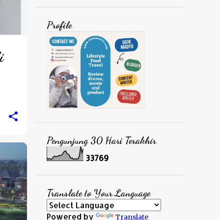
Profile
i
Pengunjung 30 Hari Terakhir
3
3
7
6
9
Translate to Your Language
Powered by
Translate