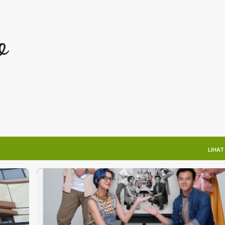
Langsung ke konten utama
o
LIHAT
REVIEW FILM