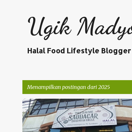
Ugik Mady
Halal Food Lifestyle Blogger
Menampilkan postingan dari 2025
P
KULINER
o
s