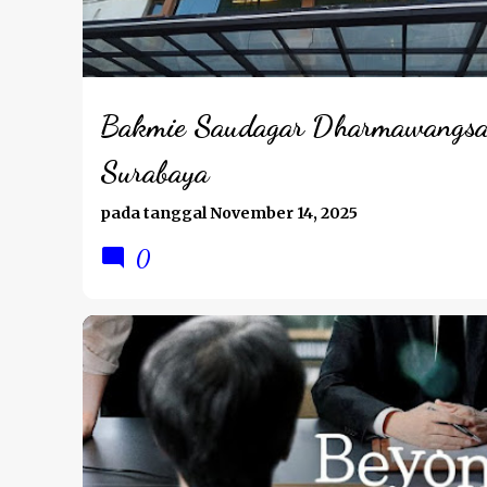
t
i
n
g
Bakmie Saudagar Dharmawangs
a
Surabaya
n
pada tanggal
November 14, 2025
0
REVIEW DRAMA