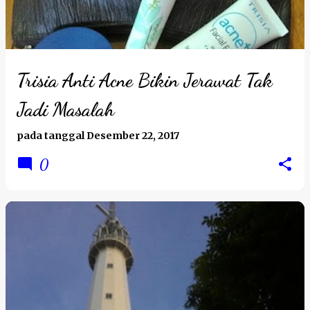
t
i
n
g
Trisia Anti Acne Bikin Jerawat Tak
a
Jadi Masalah
n
pada tanggal
Desember 22, 2017
0