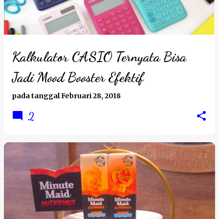
t
i
n
g
Kalkulator CASIO Ternyata Bisa
a
Jadi Mood Booster Efektif
n
pada tanggal
Februari 28, 2018
2