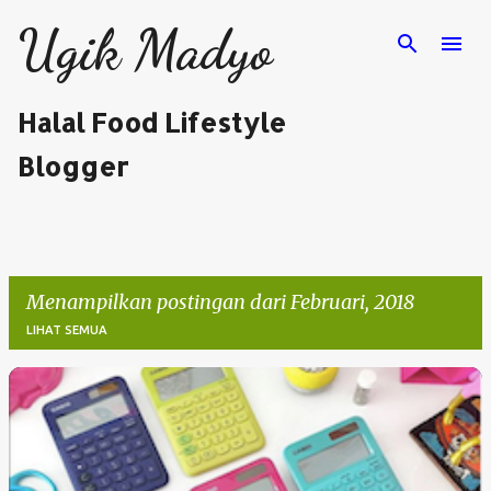
Langsung ke konten utama
Ugik Madyo
Halal Food Lifestyle
Blogger
Menampilkan postingan dari Februari, 2018
LIHAT SEMUA
P
o
s