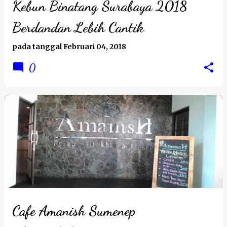
Kebun Binatang Surabaya 2018
Berdandan Lebih Cantik
pada tanggal
Februari 04, 2018
0
Cafe Amanish Sumenep