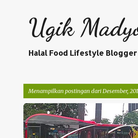
Ugik Mady
Halal Food Lifestyle Blogger
Menampilkan postingan dari Desember, 20
P
WISATA
o
s