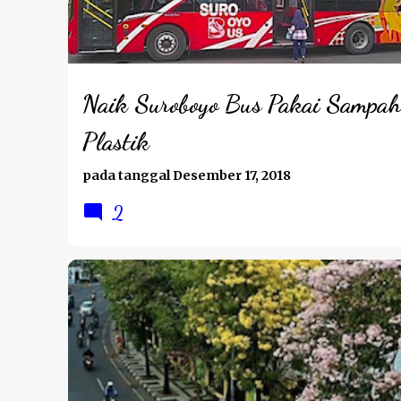
t
i
n
g
Naik Suroboyo Bus Pakai Sampah
a
Plastik
n
pada tanggal
Desember 17, 2018
2
WISATA