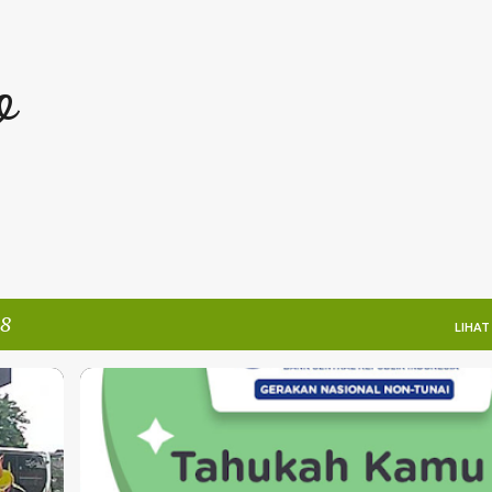
Langsung ke konten utama
o
18
LIHAT
LIFESTYLE