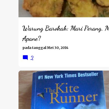
t
i
n
g
Warung Barokah: Mari Perang, 
a
Apane?
n
pada tanggal
Mei 30, 2014
2
REVIEW BUKU