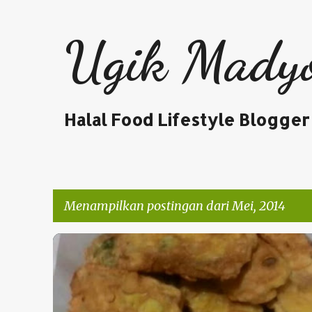
Ugik Mady
Halal Food Lifestyle Blogger
Menampilkan postingan dari Mei, 2014
P
WARUNG BAROKAH
o
s