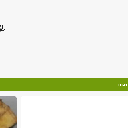
Langsung ke konten utama
o
LIHAT
IJAH VS NYONYAH