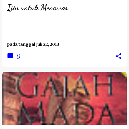
t
Ijin untuk Menawar
i
n
g
a
pada tanggal
Juli 22, 2013
n
0