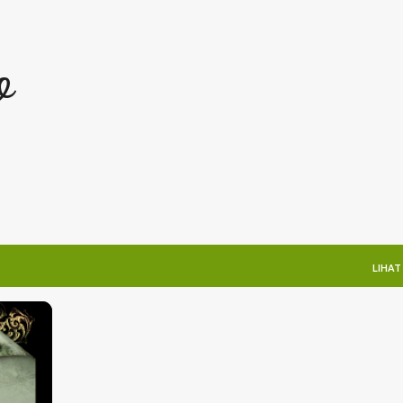
Langsung ke konten utama
o
LIHAT