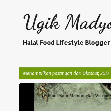
Ugik Mady
Halal Food Lifestyle Blogger
Menampilkan postingan dari Oktober, 2017
P
PERJALANAN HATI
o
s