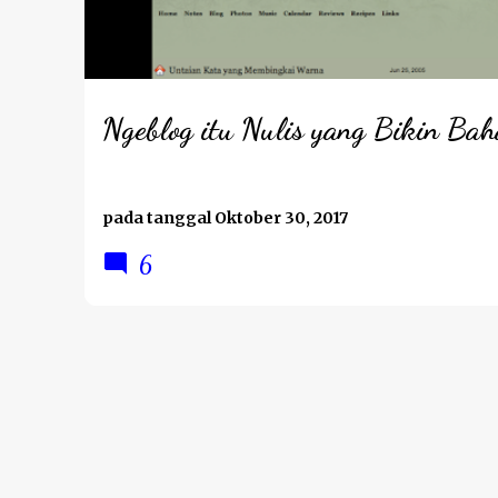
t
i
n
g
Ngeblog itu Nulis yang Bikin Bah
a
n
pada tanggal
Oktober 30, 2017
6