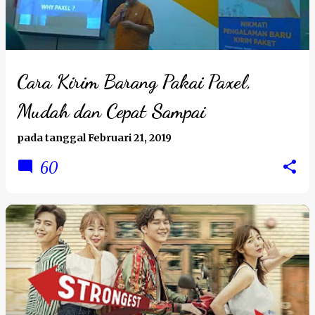
t
i
n
g
Cara Kirim Barang Pakai Paxel,
a
Mudah dan Cepat Sampai
n
pada tanggal
Februari 21, 2019
60