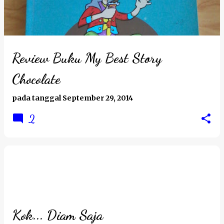
t
i
n
g
Review Buku My Best Story
a
Chocolate
n
pada tanggal
September 29, 2014
2
Kok... Diam Saja