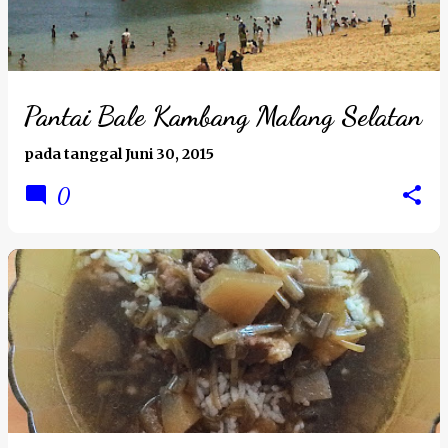
t
i
n
g
Pantai Bale Kambang Malang Selatan
a
pada tanggal
Juni 30, 2015
n
0