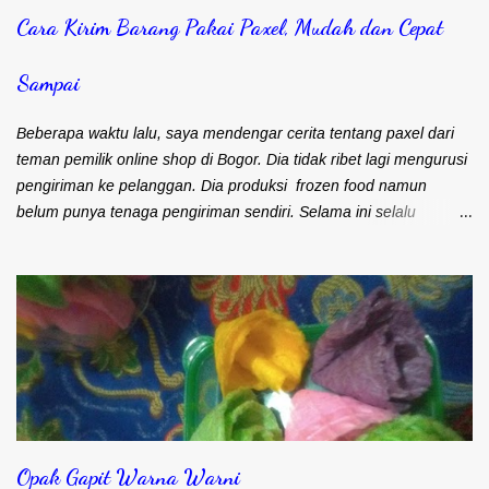
Cara Kirim Barang Pakai Paxel, Mudah dan Cepat
Sampai
Beberapa waktu lalu, saya mendengar cerita tentang paxel dari
teman pemilik online shop di Bogor. Dia tidak ribet lagi mengurusi
pengiriman ke pelanggan. Dia produksi frozen food namun
belum punya tenaga pengiriman sendiri. Selama ini selalu
mengandalkan kurir dan ojek online untuk masalah pengiriman.
Frozen food menuntut agar cepat sampai ke pelanggan. Bapak
Djohari Zein, CEO Paxel Indonesia Teman saya sebenarnya lebih
suka menggunakan kurir. Pengiriman cepat sampai ke
pelanggan. Satu kurir bisa langsung bawa banyak barang untuk
dikirim. Namun kendalanya, banyak pelanggan yang keberatan
karena ongkos kirim yang mahal. Maka sebagian besar
pengiriman barangnya menggunakan ojek online (ojol). Memang
kiriman lebih cepat sampai. Apalagi kalau sudah pernah kirim
Opak Gapit Warna Warni
barangnya. Ongkos kirim lebih murah. Namun tidak semua driver