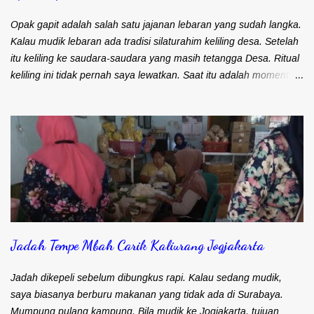
ojek online paham kalau barang harus cepat sampai ke
pelanggan. Ada saja driver yang muter-muter entah kemana.
Opak gapit adalah salah satu jajanan lebaran yang sudah langka.
Selain itu juga pernah te...
Kalau mudik lebaran ada tradisi silaturahim keliling desa. Setelah
itu keliling ke saudara-saudara yang masih tetangga Desa. Ritual
keliling ini tidak pernah saya lewatkan. Saat itu adalah moment
perburuan bagi saya. Berburu aneka suguhan makanan atau
jajanan yang hanya ada saat lebaran. Salah satu target
perburuan saya adalah opak gapit. Jajanan ini sering disebut juga
dengan nama opak gambir atau kue semprong. Kalau di daerah
Blitar, Kediri, Malang dan sekitarnya menyebut jajanan ini opak
gambir. Kalau daerah Nganjuk, Jombang, Tulungagung,
Trenggalek menyebutnya opak gapit. Kalau di Surabaya saya
pernah dengar orang menyebut jajanan ini dengan kue
semprong. Kalau di daerah Anda, jajanan ini dikenal dengan
Jadah Tempe Mbah Carik Kaliurang Jogjakarta
nama apa? Kalau di Desa, opak gapit selalu dibikin sendiri. Ada
resep turun temurun antar generasi yang selalu dipertahankan.
Oleh karena itu, setiap keluarga mempunyai rasa yang berbeda
Jadah dikepeli sebelum dibungkus rapi. Kalau sedang mudik,
meskip...
saya biasanya berburu makanan yang tidak ada di Surabaya.
Mumpung pulang kampung. Bila mudik ke Jogjakarta, tujuan