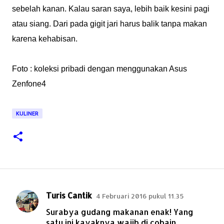
sebelah kanan. Kalau saran saya, lebih baik kesini pagi
atau siang. Dari pada gigit jari harus balik tanpa makan
karena kehabisan.
Foto : koleksi pribadi dengan menggunakan Asus
Zenfone4
KULINER
Turis Cantik
4 Februari 2016 pukul 11.35
K
Surabya gudang makanan enak! Yang
o
satu ini kayaknya wajib di cobain