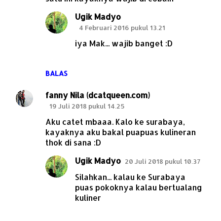
m
Ugik Madyo
e
4 Februari 2016 pukul 13.21
n
iya Mak... wajib banget :D
t
a
r
BALAS
fanny Nila (dcatqueen.com)
19 Juli 2018 pukul 14.25
Aku catet mbaaa. Kalo ke surabaya,
kayaknya aku bakal puapuas kulineran
thok di sana :D
Ugik Madyo
20 Juli 2018 pukul 10.37
Silahkan... kalau ke Surabaya
puas pokoknya kalau bertualang
kuliner