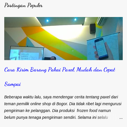
g
Postingan Populer
K
o
m
e
n
t
a
r
Cara Kirim Barang Pakai Paxel, Mudah dan Cepat
Sampai
Beberapa waktu lalu, saya mendengar cerita tentang paxel dari
teman pemilik online shop di Bogor. Dia tidak ribet lagi mengurusi
pengiriman ke pelanggan. Dia produksi frozen food namun
belum punya tenaga pengiriman sendiri. Selama ini selalu
mengandalkan kurir dan ojek online untuk masalah pengiriman.