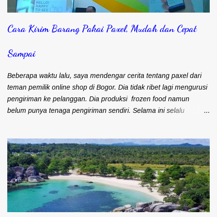
Cara Kirim Barang Pakai Paxel, Mudah dan Cepat
Sampai
Beberapa waktu lalu, saya mendengar cerita tentang paxel dari
teman pemilik online shop di Bogor. Dia tidak ribet lagi mengurusi
pengiriman ke pelanggan. Dia produksi frozen food namun
belum punya tenaga pengiriman sendiri. Selama ini selalu
mengandalkan kurir dan ojek online untuk masalah pengiriman.
Frozen food menuntut agar cepat sampai ke pelanggan. Bapak
Djohari Zein, CEO Paxel Indonesia Teman saya sebenarnya lebih
suka menggunakan kurir. Pengiriman cepat sampai ke
pelanggan. Satu kurir bisa langsung bawa banyak barang untuk
dikirim. Namun kendalanya, banyak pelanggan yang keberatan
karena ongkos kirim yang mahal. Maka sebagian besar
pengiriman barangnya menggunakan ojek online (ojol). Memang
kiriman lebih cepat sampai. Apalagi kalau sudah pernah kirim