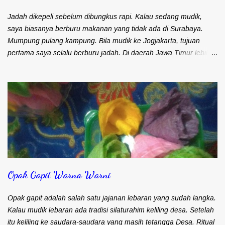
penyebutannya saja. Dimana saja yang dimaksudkan dengan
tempat wisata yang 'baru' tersebut? Tempat wisata 10 Bali baru
Jadah dikepeli sebelum dibungkus rapi. Kalau sedang mudik,
meliputi: 1. Danau Toba di Sumatera Utara 2...
saya biasanya berburu makanan yang tidak ada di Surabaya.
Mumpung pulang kampung. Bila mudik ke Jogjakarta, tujuan
pertama saya selalu berburu jadah. Di daerah Jawa Timur lebih
dikenal dengan sebutan tetel. Bahan dan Rasanya sama. Hanya
beda di tekstur saja. Kalau tetel ala jawa timur, beras ketannya
utuh. Terlihat besar-besar. Kalau tetel ala Jogjakarta a.k.a jadah
teksturnya lembut. Sepertinya menggunakan beras ketan yang
dihaluskan. Makanan ini biasanya banyak di daerah wisata
Kaliurang. Penjualnya menggunakan rinjing . Makanan yang
dijajakan adalah tetel serta tahu dan tempe bacem. Biasanya
memang langsung dimakan bersamaan tetel dan tempe atau
tahu bacem. Sebagai temannya adalah kopi atau teh panas.
Opak Gapit Warna Warni
Pelengkapnya cabai rawit pedas. Kalau saya biasanya beli di
warung Mbah Carik. Lokasinya ada di Jalan Kaliurang km 12.
Nggak perlu naik lagi ke tempat wisata Kaliurang. Mbah Carik
Opak gapit adalah salah satu jajanan lebaran yang sudah langka.
sudah berjualan sejak ta...
Kalau mudik lebaran ada tradisi silaturahim keliling desa. Setelah
itu keliling ke saudara-saudara yang masih tetangga Desa. Ritual