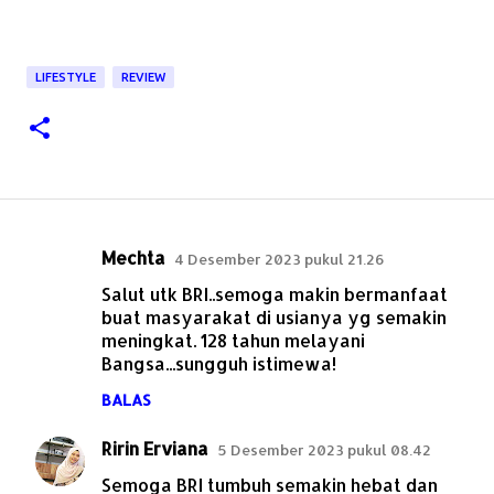
LIFESTYLE
REVIEW
Mechta
4 Desember 2023 pukul 21.26
K
Salut utk BRI..semoga makin bermanfaat
o
buat masyarakat di usianya yg semakin
m
meningkat. 128 tahun melayani
e
Bangsa...sungguh istimewa!
n
BALAS
t
Ririn Erviana
5 Desember 2023 pukul 08.42
a
r
Semoga BRI tumbuh semakin hebat dan