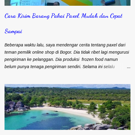
Cara Kirim Barang Pakai Paxel, Mudah dan Cepat
Sampai
Beberapa waktu lalu, saya mendengar cerita tentang paxel dari
teman pemilik online shop di Bogor. Dia tidak ribet lagi mengurusi
pengiriman ke pelanggan. Dia produksi frozen food namun
belum punya tenaga pengiriman sendiri. Selama ini selalu
mengandalkan kurir dan ojek online untuk masalah pengiriman.
Frozen food menuntut agar cepat sampai ke pelanggan. Bapak
Djohari Zein, CEO Paxel Indonesia Teman saya sebenarnya lebih
suka menggunakan kurir. Pengiriman cepat sampai ke
pelanggan. Satu kurir bisa langsung bawa banyak barang untuk
dikirim. Namun kendalanya, banyak pelanggan yang keberatan
karena ongkos kirim yang mahal. Maka sebagian besar
pengiriman barangnya menggunakan ojek online (ojol). Memang
kiriman lebih cepat sampai. Apalagi kalau sudah pernah kirim