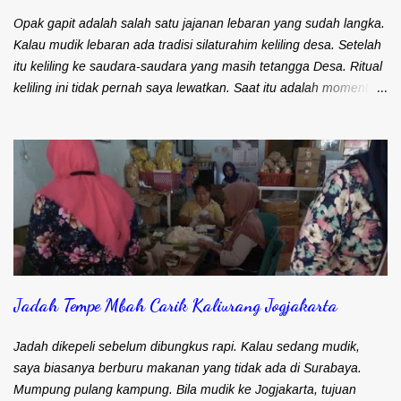
penyebutannya saja. Dimana saja yang dimaksudkan dengan
tempat wisata yang 'baru' tersebut? Tempat wisata 10 Bali baru
Opak gapit adalah salah satu jajanan lebaran yang sudah langka.
meliputi: 1. Danau Toba di Sumatera Utara 2...
Kalau mudik lebaran ada tradisi silaturahim keliling desa. Setelah
itu keliling ke saudara-saudara yang masih tetangga Desa. Ritual
keliling ini tidak pernah saya lewatkan. Saat itu adalah moment
perburuan bagi saya. Berburu aneka suguhan makanan atau
jajanan yang hanya ada saat lebaran. Salah satu target
perburuan saya adalah opak gapit. Jajanan ini sering disebut juga
dengan nama opak gambir atau kue semprong. Kalau di daerah
Blitar, Kediri, Malang dan sekitarnya menyebut jajanan ini opak
gambir. Kalau daerah Nganjuk, Jombang, Tulungagung,
Trenggalek menyebutnya opak gapit. Kalau di Surabaya saya
pernah dengar orang menyebut jajanan ini dengan kue
semprong. Kalau di daerah Anda, jajanan ini dikenal dengan
Jadah Tempe Mbah Carik Kaliurang Jogjakarta
nama apa? Kalau di Desa, opak gapit selalu dibikin sendiri. Ada
resep turun temurun antar generasi yang selalu dipertahankan.
Oleh karena itu, setiap keluarga mempunyai rasa yang berbeda
Jadah dikepeli sebelum dibungkus rapi. Kalau sedang mudik,
meskip...
saya biasanya berburu makanan yang tidak ada di Surabaya.
Mumpung pulang kampung. Bila mudik ke Jogjakarta, tujuan