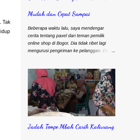
Mudah dan Cepat Sampai
. Tak
Beberapa waktu lalu, saya mendengar
hidup
cerita tentang paxel dari teman pemilik
online shop di Bogor. Dia tidak ribet lagi
mengurusi pengiriman ke pelanggan. Dia
produksi frozen food namun belum punya
tenaga pengiriman sendiri. Selama ini selalu
mengandalkan kurir dan ojek online untuk
masalah pengiriman. Frozen food menuntut
agar cepat sampai ke pelanggan. Bapak
Djohari Zein, CEO Paxel Indonesia Teman
saya sebenarnya lebih suka menggunakan
kurir. Pengiriman cepat sampai ke
pelanggan. Satu kurir bisa langsung bawa
Jadah Tempe Mbah Carik Kaliurang
banyak barang untuk dikirim. Namun
kendalanya, banyak pelanggan yang