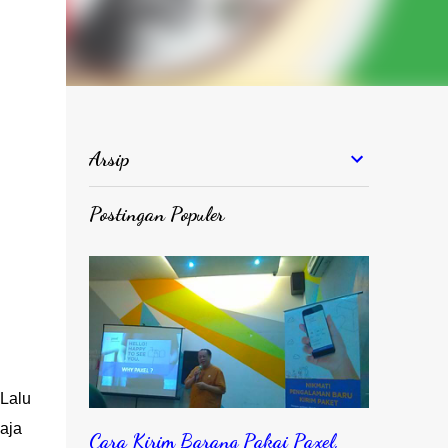
Arsip
Postingan Populer
 Lalu
aja
Cara Kirim Barang Pakai Paxel,