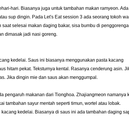
sehari-hari. Biasanya juga untuk tambahan makan ramyeon. Ada
au sup dingin. Pada Let's Eat session 3 ada seorang tokoh wa
 saat selesai makan daging bakar, sisa bumbu di penggorenga
dan dimasak jadi nasi goreng.
acang kedelai. Saus ini biasanya menggunakan pasta kacang
us hitam pekat. Teksturnya kental. Rasanya cenderung asin. Ji
s. Jika dingin mie dan saus akan menggumpal.
ada pengaruh makanan dari Tionghoa. Zhajiangmeon namanya 
i tambahan sayur mentah seperti timun, wortel atau lobak.
acang kedelai. Biasanya di saus ini ada tambahan daging sa