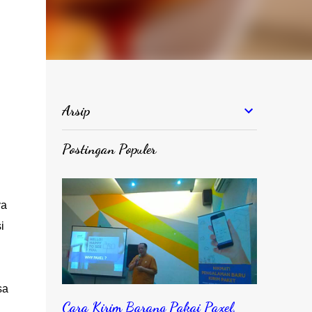
Arsip
Postingan Populer
ya
i
sa
Cara Kirim Barang Pakai Paxel,