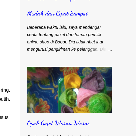
Mudah dan Cepat Sampai
Beberapa waktu lalu, saya mendengar
cerita tentang paxel dari teman pemilik
online shop di Bogor. Dia tidak ribet lagi
mengurusi pengiriman ke pelanggan. Dia
produksi frozen food namun belum punya
tenaga pengiriman sendiri. Selama ini selalu
mengandalkan kurir dan ojek online untuk
masalah pengiriman. Frozen food menuntut
agar cepat sampai ke pelanggan. Bapak
ring,
Djohari Zein, CEO Paxel Indonesia Teman
utih.
saya sebenarnya lebih suka menggunakan
kurir. Pengiriman cepat sampai ke
pelanggan. Satu kurir bisa langsung bawa
usus
Opak Gapit Warna Warni
banyak barang untuk dikirim. Namun
kendalanya, banyak pelanggan yang