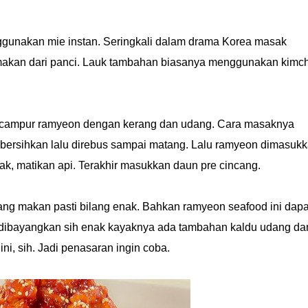
gunakan mie instan. Seringkali dalam drama Korea masak
imakan dari panci. Lauk tambahan biasanya menggunakan kimch
ncampur ramyeon dengan kerang dan udang. Cara masaknya
ibersihkan lalu direbus sampai matang. Lalu ramyeon dimasuk
k, matikan api. Terakhir masukkan daun pre cincang.
g makan pasti bilang enak. Bahkan ramyeon seafood ini dapa
 dibayangkan sih enak kayaknya ada tambahan kaldu udang da
ini, sih. Jadi penasaran ingin coba.