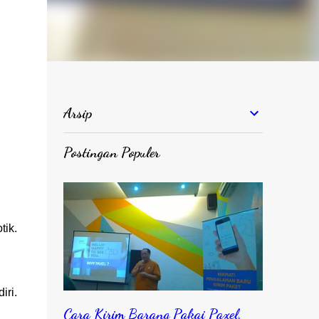
Arsip
Postingan Populer
tik.
iri.
Cara Kirim Barang Pakai Paxel,