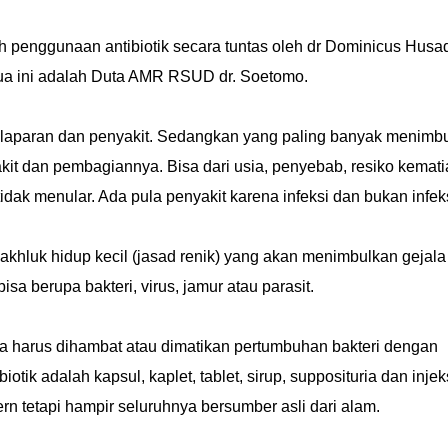
penggunaan antibiotik secara tuntas oleh dr Dominicus Husa
rdua ini adalah Duta AMR RSUD dr. Soetomo.
laparan dan penyakit. Sedangkan yang paling banyak menimb
kit dan pembagiannya. Bisa dari usia, penyebab, resiko kemati
idak menular. Ada pula penyakit karena infeksi dan bukan infeks
khluk hidup kecil (jasad renik) yang akan menimbulkan gejala
sa berupa bakteri, virus, jamur atau parasit.
ka harus dihambat atau dimatikan pertumbuhan bakteri dengan
tik adalah kapsul, kaplet, tablet, sirup, supposituria dan injeks
n tetapi hampir seluruhnya bersumber asli dari alam.