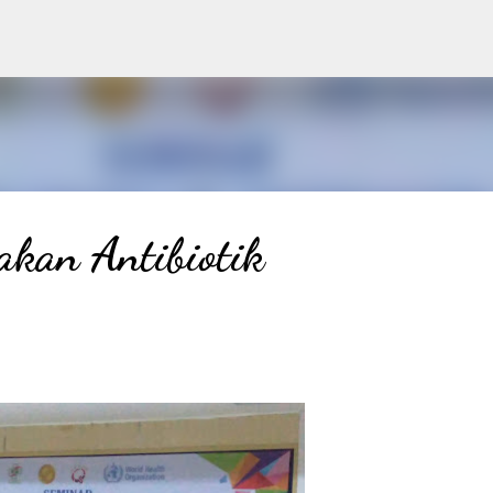
Langsung ke konten utama
kan Antibiotik