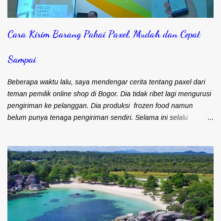
r
Cara Kirim Barang Pakai Paxel, Mudah dan Cepat
Sampai
Beberapa waktu lalu, saya mendengar cerita tentang paxel dari
teman pemilik online shop di Bogor. Dia tidak ribet lagi mengurusi
pengiriman ke pelanggan. Dia produksi frozen food namun
belum punya tenaga pengiriman sendiri. Selama ini selalu
mengandalkan kurir dan ojek online untuk masalah pengiriman.
Frozen food menuntut agar cepat sampai ke pelanggan. Bapak
Djohari Zein, CEO Paxel Indonesia Teman saya sebenarnya lebih
suka menggunakan kurir. Pengiriman cepat sampai ke
pelanggan. Satu kurir bisa langsung bawa banyak barang untuk
dikirim. Namun kendalanya, banyak pelanggan yang keberatan
karena ongkos kirim yang mahal. Maka sebagian besar
pengiriman barangnya menggunakan ojek online (ojol). Memang