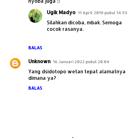
nyoba juga :)
m
Ugik Madyo
e
11 April 2019 pukul 14.55
n
Silahkan dicoba, mbak. Semoga
cocok rasanya.
t
a
r
BALAS
Unknown
16 Januari 2022 pukul 20.04
Yang dsidotopo wetan tepat alamatnya
dimana ya?
BALAS