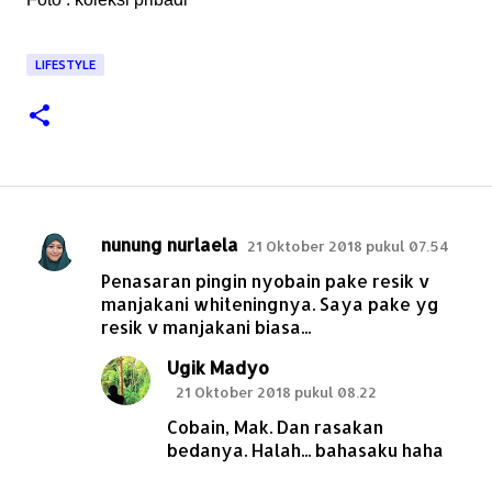
LIFESTYLE
nunung nurlaela
21 Oktober 2018 pukul 07.54
K
Penasaran pingin nyobain pake resik v
o
manjakani whiteningnya. Saya pake yg
m
resik v manjakani biasa...
e
Ugik Madyo
n
21 Oktober 2018 pukul 08.22
t
Cobain, Mak. Dan rasakan
a
bedanya. Halah... bahasaku haha
r