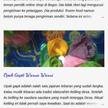
teman pemilik online shop di Bogor. Dia tidak ribet lagi mengurusi
pengiriman ke pelanggan. Dia produksi frozen food namun
belum punya tenaga pengiriman sendiri. Selama ini selalu
mengandalkan kurir dan ojek online untuk masalah pengiriman.
Frozen food menuntut agar cepat sampai ke pelanggan. Bapak
Djohari Zein, CEO Paxel Indonesia Teman saya sebenarnya lebih
suka menggunakan kurir. Pengiriman cepat sampai ke
pelanggan. Satu kurir bisa langsung bawa banyak barang untuk
dikirim. Namun kendalanya, banyak pelanggan yang keberatan
karena ongkos kirim yang mahal. Maka sebagian besar
pengiriman barangnya menggunakan ojek online (ojol). Memang
kiriman lebih cepat sampai. Apalagi kalau sudah pernah kirim
Opak Gapit Warna Warni
barangnya. Ongkos kirim lebih murah. Namun tidak semua driver
ojek online paham kalau barang harus cepat sampai ke
pelanggan. Ada saja driver yang muter-muter entah kemana.
Opak gapit adalah salah satu jajanan lebaran yang sudah langka.
Selain itu juga pernah te...
Kalau mudik lebaran ada tradisi silaturahim keliling desa. Setelah
itu keliling ke saudara-saudara yang masih tetangga Desa. Ritual
keliling ini tidak pernah saya lewatkan. Saat itu adalah moment