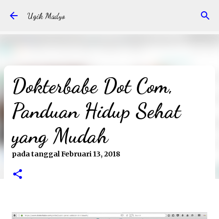
Langsung ke konten utama
Ugik Madyo
Dokterbabe Dot Com,
Panduan Hidup Sehat
yang Mudah
pada tanggal
Februari 13, 2018