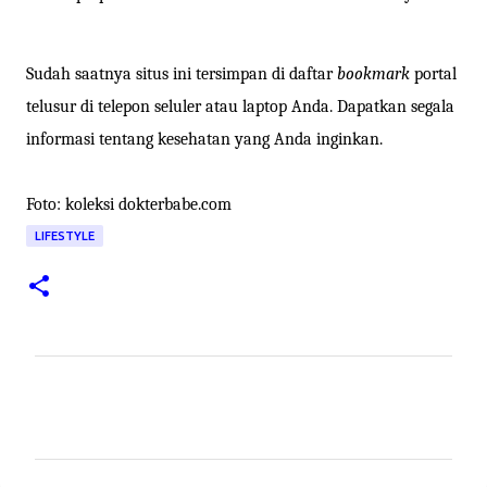
Sudah saatnya situs ini tersimpan di daftar
bookmark
portal
telusur di telepon seluler atau laptop Anda. Dapatkan segala
informasi tentang kesehatan yang Anda inginkan.
Foto: koleksi dokterbabe.com
LIFESTYLE
K
o
m
e