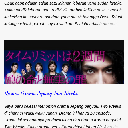
Nggak perlu naik lagi ke tempat wisata Kaliurang. Mbah Carik
Opak gapit adalah salah satu jajanan lebaran yang sudah langka.
sudah berjualan sejak ta...
Kalau mudik lebaran ada tradisi silaturahim keliling desa. Setelah
itu keliling ke saudara-saudara yang masih tetangga Desa. Ritual
keliling ini tidak pernah saya lewatkan. Saat itu adalah moment
perburuan bagi saya. Berburu aneka suguhan makanan atau
jajanan yang hanya ada saat lebaran. Salah satu target
perburuan saya adalah opak gapit. Jajanan ini sering disebut juga
dengan nama opak gambir atau kue semprong. Kalau di daerah
Blitar, Kediri, Malang dan sekitarnya menyebut jajanan ini opak
gambir. Kalau daerah Nganjuk, Jombang, Tulungagung,
Trenggalek menyebutnya opak gapit. Kalau di Surabaya saya
pernah dengar orang menyebut jajanan ini dengan kue
semprong. Kalau di daerah Anda, jajanan ini dikenal dengan
Review Drama Jepang Two Weeks
nama apa? Kalau di Desa, opak gapit selalu dibikin sendiri. Ada
resep turun temurun antar generasi yang selalu dipertahankan.
Oleh karena itu, setiap keluarga mempunyai rasa yang berbeda
Saya baru selesai menonton drama Jepang berjudul Two Weeks
meskip...
di channel WakuWaku Japan. Drama ini hanya 10 episode.
Drama ini sebenarnya produksi ulang dari drama Korea berjudul
Two Weeks. Kalau drama versi Korea dibuat tahun 2013 produksi