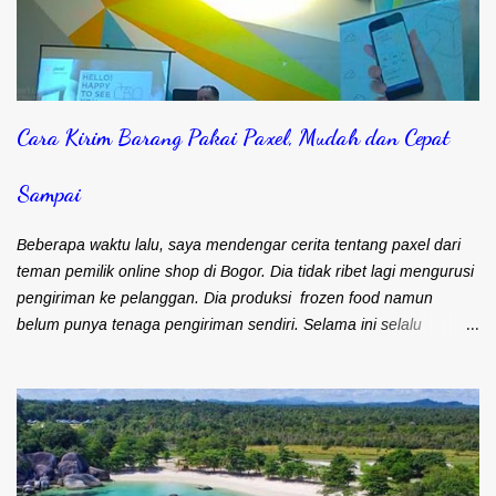
Cara Kirim Barang Pakai Paxel, Mudah dan Cepat
Sampai
Beberapa waktu lalu, saya mendengar cerita tentang paxel dari
teman pemilik online shop di Bogor. Dia tidak ribet lagi mengurusi
pengiriman ke pelanggan. Dia produksi frozen food namun
belum punya tenaga pengiriman sendiri. Selama ini selalu
mengandalkan kurir dan ojek online untuk masalah pengiriman.
Frozen food menuntut agar cepat sampai ke pelanggan. Bapak
Djohari Zein, CEO Paxel Indonesia Teman saya sebenarnya lebih
suka menggunakan kurir. Pengiriman cepat sampai ke
pelanggan. Satu kurir bisa langsung bawa banyak barang untuk
dikirim. Namun kendalanya, banyak pelanggan yang keberatan