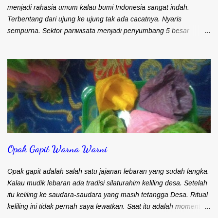
menjadi rahasia umum kalau bumi Indonesia sangat indah.
Terbentang dari ujung ke ujung tak ada cacatnya. Nyaris
sempurna. Sektor pariwisata menjadi penyumbang 5 besar
pemasukan devisa negara. Meski demikian Indonesia identik
dengan Bali. Padahal ada banyak destinasi wisata tersebar di
seluruh penjuru Indonesia. Jumlah wisatawan mancanegara Juli
2019 1,48 juta. Bulan Juni ke Juli naik 2,04%. Jumlah wisatawan
mancanegara bulan Januari - Juli 2019 9,31 juta. Ini adalah
pangsa pasar yang besar dan harus terus ditingkatkan. Oleh
karena itu, pada saat pertemuan tahunan IMF-World Bank bulan
Oktober 2018 di Nusa Dua, Bali, pemerintah Indonesia
memperkenalkan 10 Bali baru. Sebenarnya kesepuluh tempat
Opak Gapit Warna Warni
wisata ini bukan tempat baru. Hanya untuk mempermudahkan
penyebutannya saja. Dimana saja yang dimaksudkan dengan
tempat wisata yang 'baru' tersebut? Tempat wisata 10 Bali baru
Opak gapit adalah salah satu jajanan lebaran yang sudah langka.
meliputi: 1. Danau Toba di Sumatera Utara 2...
Kalau mudik lebaran ada tradisi silaturahim keliling desa. Setelah
itu keliling ke saudara-saudara yang masih tetangga Desa. Ritual
keliling ini tidak pernah saya lewatkan. Saat itu adalah moment