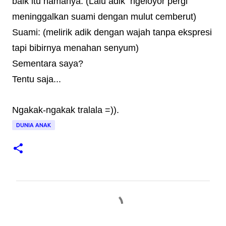
baik itu namanya. (Lalu adik ngeloyor pergi
meninggalkan suami dengan mulut cemberut)
Suami: (melirik adik dengan wajah tanpa ekspresi
tapi bibirnya menahan senyum)
Sementara saya?
Tentu saja...
Ngakak-ngakak tralala =)).
DUNIA ANAK
K
o
m