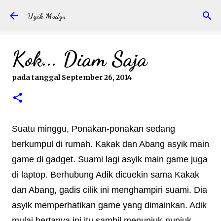
Langsung ke konten utama
Ugik Madyo
Kok... Diam Saja
pada tanggal
September 26, 2014
Suatu minggu, Ponakan-ponakan sedang
berkumpul di rumah. Kakak dan Abang asyik main
game di gadget. Suami lagi asyik main game juga
di laptop. Berhubung Adik dicuekin sama Kakak
dan Abang, gadis cilik ini menghampiri suami. Dia
asyik memperhatikan game yang dimainkan. Adik
mulai bertanya ini itu sambil menunjuk-nunjuk