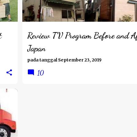
t
Review TV Program Before and A
Japan
pada tanggal
September 23, 2019
10