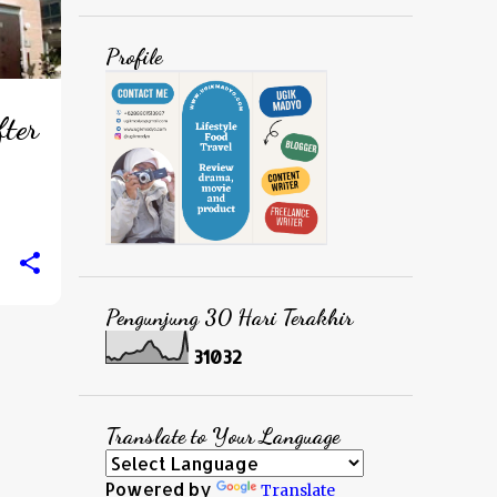
Profile
fter
Pengunjung 30 Hari Terakhir
3
1
0
3
2
Translate to Your Language
Powered by
Translate