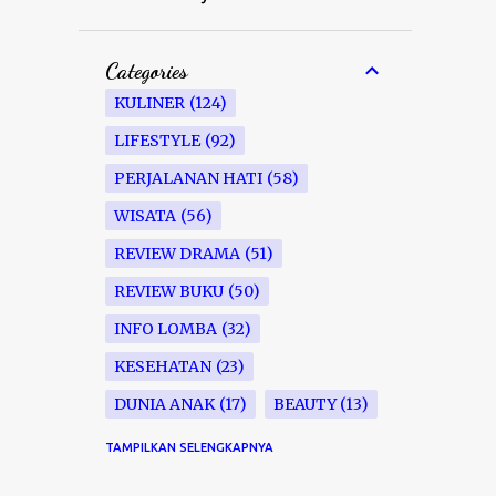
Categories
KULINER
124
LIFESTYLE
92
PERJALANAN HATI
58
WISATA
56
REVIEW DRAMA
51
REVIEW BUKU
50
INFO LOMBA
32
KESEHATAN
23
DUNIA ANAK
17
BEAUTY
13
IJAH VS NYONYAH
9
TAMPILKAN SELENGKAPNYA
REVIEW FILM
7