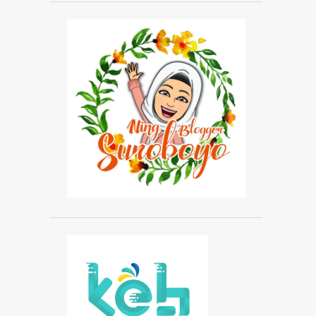
REVIEW TV PROGRAM
3
WARUNG BAROKAH
3