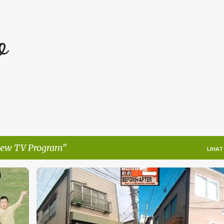
Langsung ke konten utama
o
iew TV Program
LIHAT
REVIEW TV PROGRAM