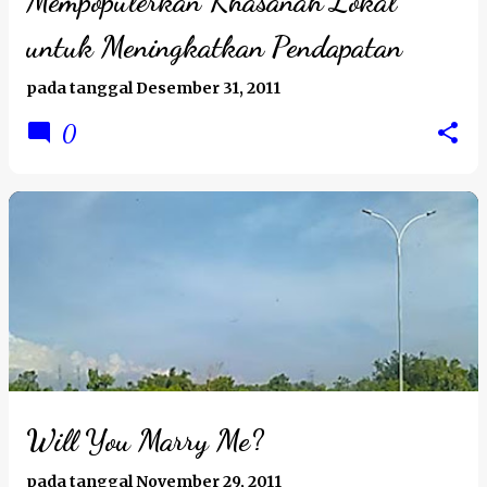
Mempopulerkan Khasanah Lokal
a
untuk Meningkatkan Pendapatan
n
pada tanggal
Desember 31, 2011
0
Will You Marry Me?
pada tanggal
November 29, 2011