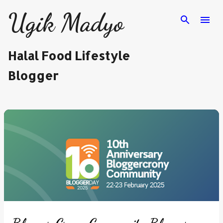
Langsung ke konten utama
Ugik Madyo
Halal Food Lifestyle
Blogger
P
o
s
t
i
n
g