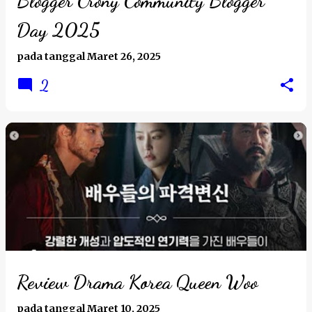
Blogger Crony Community Blogger
a
Day 2025
n
pada tanggal
Maret 26, 2025
2
Review Drama Korea Queen Woo
pada tanggal
Maret 10, 2025