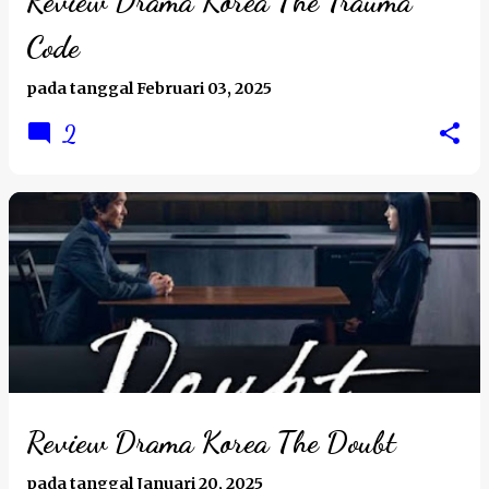
Review Drama Korea The Trauma
a
Code
n
pada tanggal
Februari 03, 2025
2
Review Drama Korea The Doubt
pada tanggal
Januari 20, 2025