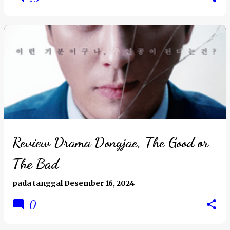
Review Drama Dongjae, The Good or
The Bad
pada tanggal
Desember 16, 2024
0