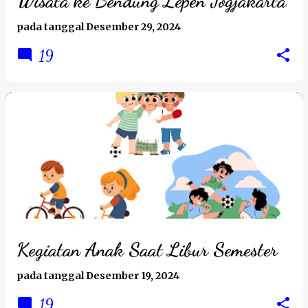
Wisata ke Bendung Lepen Jogjakarta
a
pada tanggal
Desember 29, 2024
n
19
Kegiatan Anak Saat Libur Semester
pada tanggal
Desember 19, 2024
19