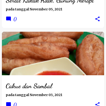
Serial Kakak Adik, Gunung Merapi
a
pada tanggal
November 05, 2021
n
0
Cakue dan Sambal
pada tanggal
November 03, 2021
0