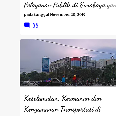
Pelayanan Publik di Surabaya ya
Memuaskan.
pada tanggal
November 20, 2019
38
LIFESTYLE
Keselamatan, Keamanan dan
Kenyamanan Transportasi di