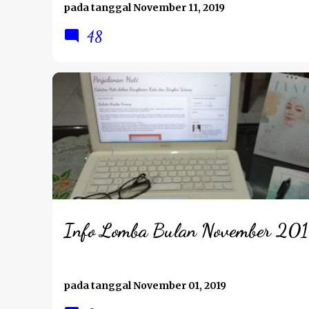
Indonesia Saat Ini
pada tanggal
November 11, 2019
48
INFO LOMBA
Info Lomba Bulan November 20
pada tanggal
November 01, 2019