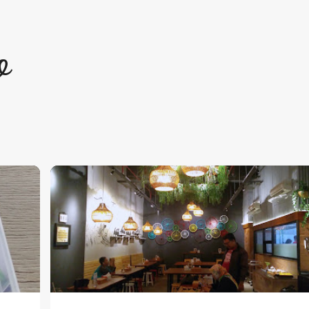
Langsung ke konten utama
o
KULINER