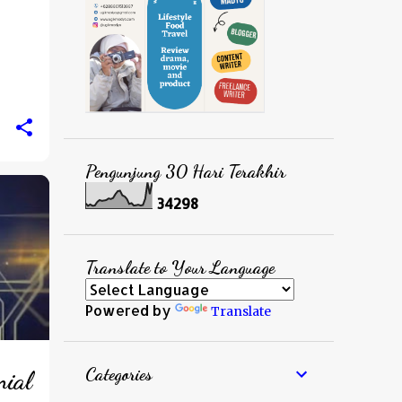
Pengunjung 30 Hari Terakhir
3
4
2
9
8
Translate to Your Language
Powered by
Translate
Categories
nial