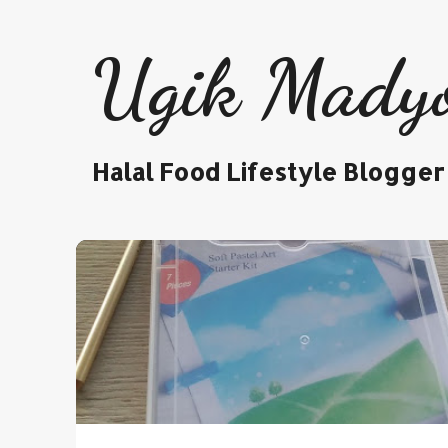
Ugik Mady
Halal Food Lifestyle Blogger
P
LIFESTYLE
o
s
t
i
n