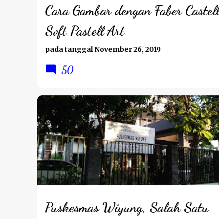
g
Cara Gambar dengan Faber Castel
a
Soft Pastell Art
n
pada tanggal
November 26, 2019
50
KESEHATAN
Puskesmas Wiyung, Salah Satu