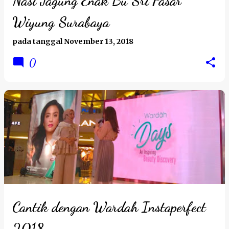
Nasi Jagung Enak Bu Sri Pasar
a
Wiyung Surabaya
n
pada tanggal
November 13, 2018
0
Cantik dengan Wardah Instaperfect
2018