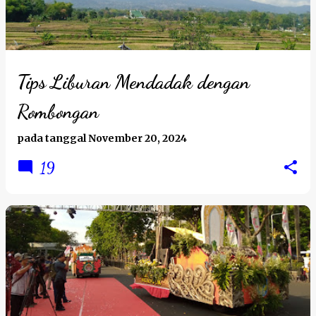
t
i
n
g
Tips Liburan Mendadak dengan
a
Rombongan
n
pada tanggal
November 20, 2024
19