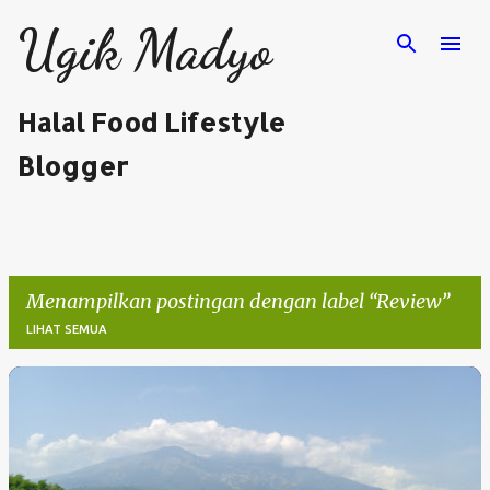
Langsung ke konten utama
Ugik Madyo
Halal Food Lifestyle
Blogger
Menampilkan postingan dengan label
Review
LIHAT SEMUA
P
o
s